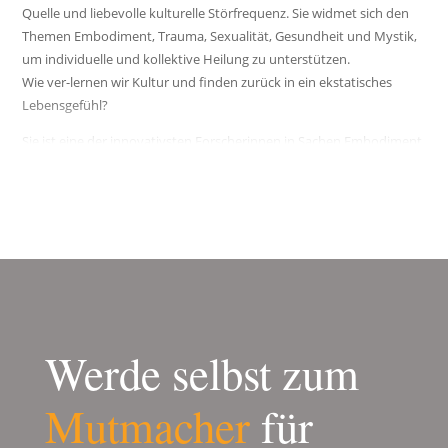
Quelle und liebevolle kulturelle Störfrequenz. Sie widmet sich den
Themen Embodiment, Trauma, Sexualität, Gesundheit und Mystik,
um individuelle und kollektive Heilung zu unterstützen.
Wie ver-lernen wir Kultur und finden zurück in ein ekstatisches
Lebensgefühl?
Sie ist eine der innovativsten Forscherinnen in Sachen Embodiment
und Lebensenergie. Ihre Ansichten zu Themen unserer Zeit sind
überraschend, unkonventionell und herausfordernd. Sie widmet
sich den Themen Ekstase, Trauma, Sexualität, Gesundheit und
Mystik, um individuelle und kollektive Heilung zu unterstützen.
Werde selbst zum
Mutmacher
für