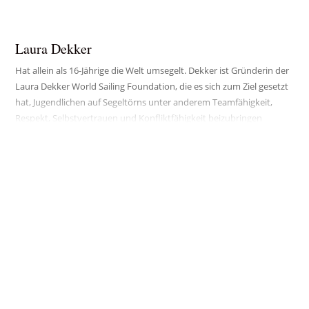
Pionier im Digitaldruck/Werbetechnik. Erste DJ-Schule Deutschlands.
Verschiedene Restaurants. Verschiedene Discotheken.
Laura Dekker
Klamottenlable für Gleitschirmflieger. Erfindung, Produktion und
Vertrieb eines Nebeleffektgerätes.
Hat allein als 16-Jährige die Welt umsegelt. Dekker ist Gründerin der
Laura Dekker World Sailing Foundation, die es sich zum Ziel gesetzt
… und Volocopter …
hat, Jugendlichen auf Segeltörns unter anderem Teamfähigkeit,
Respekt, Selbstvertrauen und Konfliktfähigkeit beizubringen