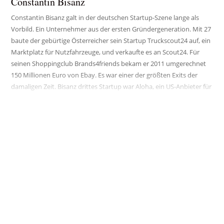
Constantin Bisanz
Constantin Bisanz galt in der deutschen Startup-Szene lange als
Vorbild. Ein Unternehmer aus der ersten Gründergeneration. Mit 27
baute der gebürtige Österreicher sein Startup Truckscout24 auf, ein
Marktplatz für Nutzfahrzeuge, und verkaufte es an Scout24. Für
seinen Shoppingclub Brands4friends bekam er 2011 umgerechnet
150 Millionen Euro von Ebay. Es war einer der größten Exits der
damaligen Zeit. Bisanz drittes Startup war Aloha, ein US-Anbieter für
gesunde Lebensmittel. Zuletzt gründete er die Zahnschienen-Firma
Plusdentalmit.
Das war 2017. Seitdem ist es still um den Serienunternehmer
geworden. Auf der Gründerszene-Konferenz Heureka sagte Bisanz
2019 noch, es würden bald neue Projekte folgen. Statt wieder zu
gründen, ging er jedoch auf Reisen und versteckte sich während der
Corona-Pandemie erst im peruanischen Dschungel, später in Costa
Rica. Dort fand er seine spirituelle Ader, nahm an Yoga- und Tantra-
Workshops teil, an Ayahuasca-Zeremonien, lernte bei Schamanen,
verbrachte die meiste Zeit in der Natur. Er fühle sich wie ein
Neugeborenes, sagt Bisanz in einem Instagram-Beitrag.