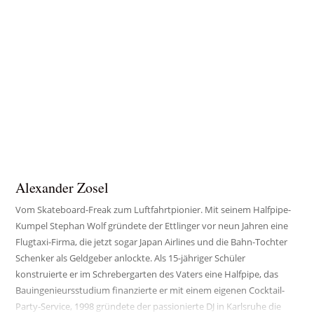

„Ich bin vor zwei Jahren spirituell erwacht“
Sport und Achtsamkeit waren ihm schon immer wichtig. Der
gebürtige Österreicher hat die Beringstraße zwischen Alaska und
Russland auf einem Kite-Board durchquert, surfte mit Virgin-
Gründer Richard Bransonin der Karibik
Alexander Zosel
Vom Skateboard-Freak zum Luftfahrtpionier. Mit seinem Halfpipe-
Kumpel Stephan Wolf gründete der Ettlinger vor neun Jahren eine
Flugtaxi-Firma, die jetzt sogar Japan Airlines und die Bahn-Tochter
Schenker als Geldgeber anlockte. Als 15-jähriger Schüler
konstruierte er im Schrebergarten des Vaters eine Halfpipe, das
Bauingenieursstudium finanzierte er mit einem eigenen Cocktail-
Party-Service, 1998 gründete der passionierte DJ in Karlsruhe die