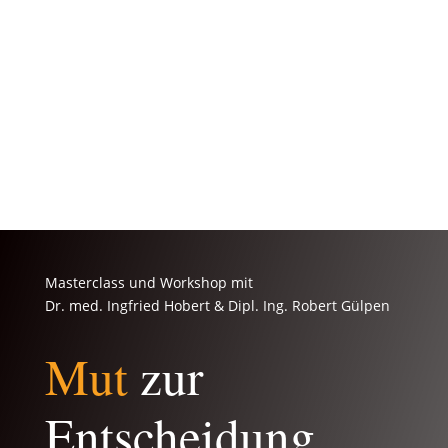
Masterclass und Workshop mit
Dr. med. Ingfried Hobert & Dipl. Ing. Robert Gülpen
Mut
zur
Entscheidung